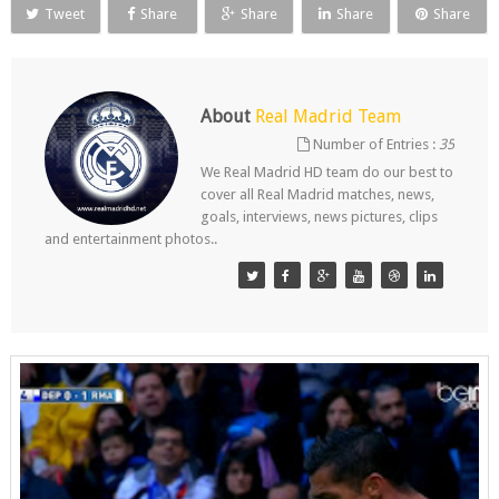
Tweet
Share
Share
Share
Share
About
Real Madrid Team
Number of Entries :
35
We Real Madrid HD team do our best to
cover all Real Madrid matches, news,
goals, interviews, news pictures, clips
and entertainment photos..