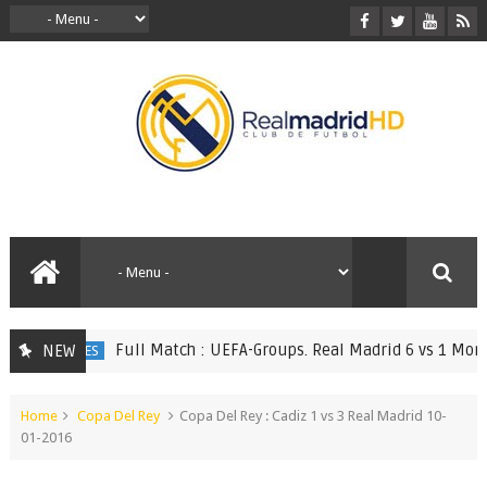
Full Match : UEFA-Groups. Real Madrid 6 vs 1 Monaco
NEW
LL MATCHES
Home
Copa Del Rey
Copa Del Rey : Cadiz 1 vs 3 Real Madrid 10-
01-2016